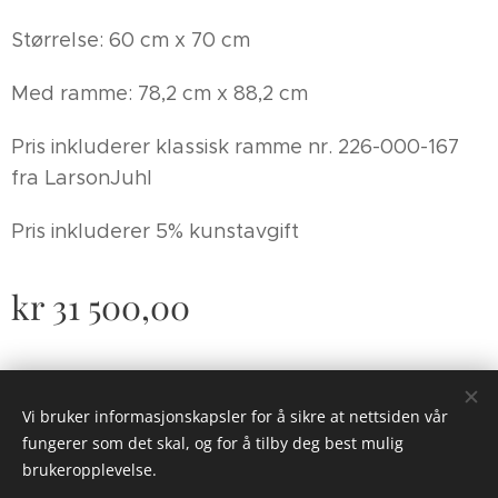
Størrelse: 60 cm x 70 cm
Med ramme: 78,2 cm x 88,2 cm
Pris inkluderer klassisk ramme nr. 226-000-167
fra LarsonJuhl
Pris inkluderer 5% kunstavgift
kr
31 500,00
© 2023 Alle rettigheter forbeholdt Oda Haugen Fallet
Vi bruker informasjonskapsler for å sikre at nettsiden vår
fungerer som det skal, og for å tilby deg best mulig
Informasjonskapsler
brukeropplevelse.