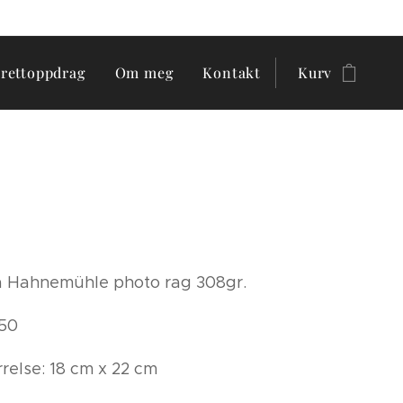
trettoppdrag
Om meg
Kontakt
Kurv
å Hahnemühle photo rag 308gr.
 50
rrelse: 18 cm x 22 cm