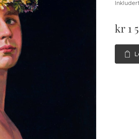
Inkluder
kr
1 
L