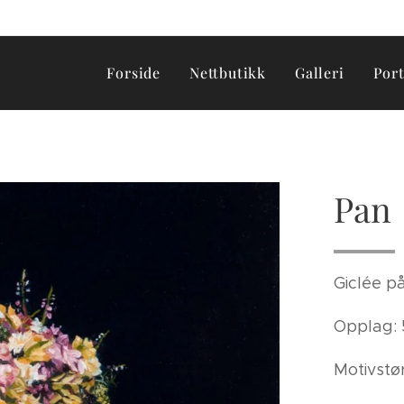
Forside
Nettbutikk
Galleri
Por
Pan
Giclée p
Opplag:
Motivstø