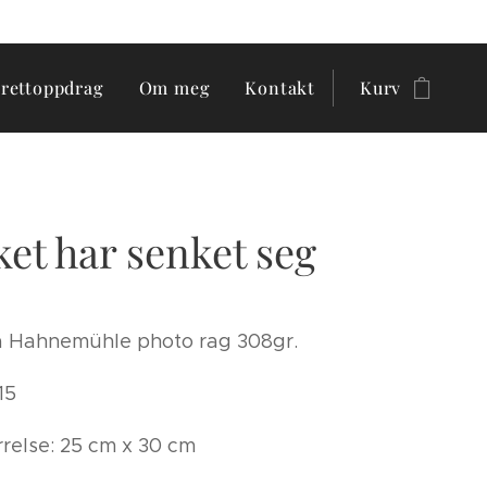
trettoppdrag
Om meg
Kontakt
Kurv
et har senket seg
å Hahnemühle photo rag 308gr.
15
rrelse: 25 cm x 30 cm