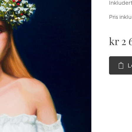
Inkluder
Pris ink
kr
2 
L