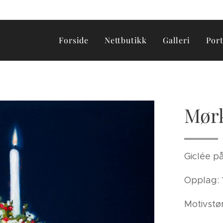
Forside
Nettbutikk
Galleri
Por
Mørk
Giclée p
Opplag: 
Motivstø